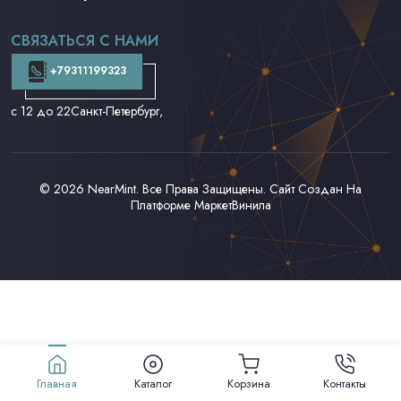
CD и DVD
Аудиокассеты
СВЯЗАТЬСЯ С НАМИ
Доставка и Оплата
Контакты
+79311199323
с 12 до 22
Санкт-Петербург,
© 2026
NearMint
. Все Права Защищены. Сайт Создан На
Платформе
МаркетВинила
Главная
Каталог
Корзина
Контакты