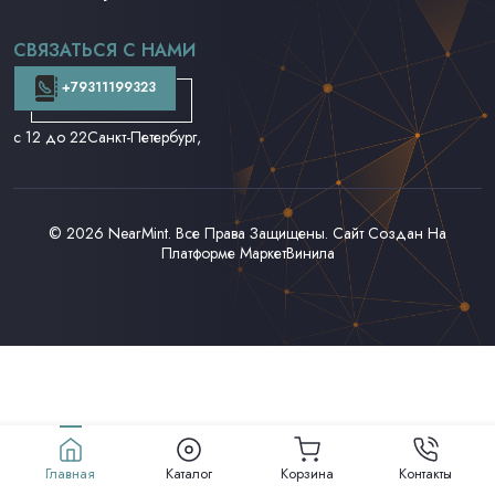
CD и DVD
Аудиокассеты
СВЯЗАТЬСЯ С НАМИ
Доставка и Оплата
Контакты
+79311199323
с 12 до 22
Санкт-Петербург,
© 2026
NearMint
. Все Права Защищены. Сайт Создан На
Платформе
МаркетВинила
Главная
Каталог
Корзина
Контакты