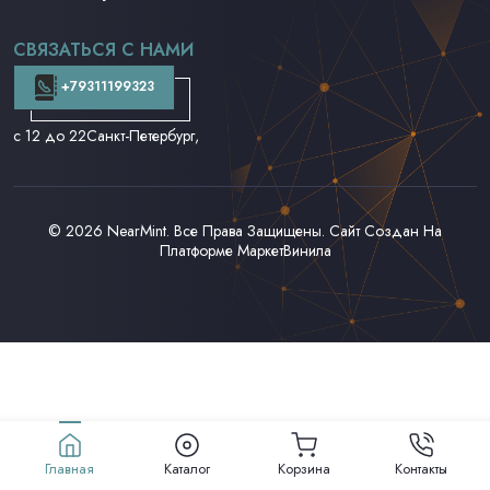
CD и DVD
Аудиокассеты
СВЯЗАТЬСЯ С НАМИ
Доставка и Оплата
Контакты
+79311199323
с 12 до 22
Санкт-Петербург,
© 2026
NearMint
. Все Права Защищены. Сайт Создан На
Платформе
МаркетВинила
Главная
Каталог
Корзина
Контакты