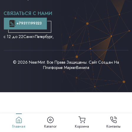
CD и DVD
Аудиокассеты
СВЯЗАТЬСЯ С НАМИ
Доставка и Оплата
Контакты
+79311199323
с 12 до 22
Санкт-Петербург,
© 2026
NearMint
. Все Права Защищены. Сайт Создан На
Платформе
МаркетВинила
Главная
Каталог
Корзина
Контакты