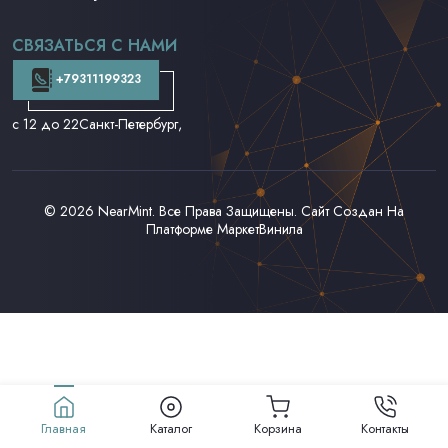
CD и DVD
Аудиокассеты
СВЯЗАТЬСЯ С НАМИ
Доставка и Оплата
Контакты
+79311199323
с 12 до 22
Санкт-Петербург,
© 2026
NearMint
. Все Права Защищены. Сайт Создан На
Платформе
МаркетВинила
Главная
Каталог
Корзина
Контакты