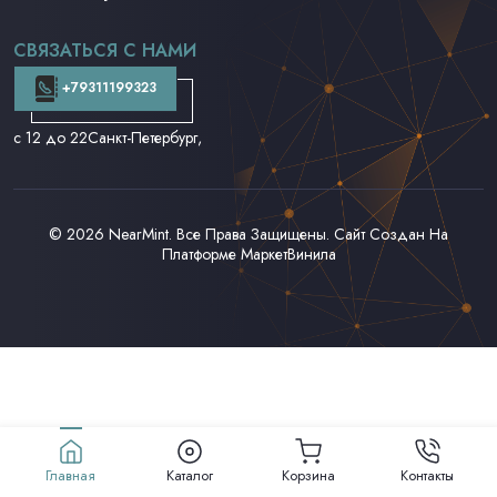
CD и DVD
Аудиокассеты
СВЯЗАТЬСЯ С НАМИ
Доставка и Оплата
Контакты
+79311199323
с 12 до 22
Санкт-Петербург,
© 2026
NearMint
. Все Права Защищены. Сайт Создан На
Платформе
МаркетВинила
Главная
Каталог
Корзина
Контакты