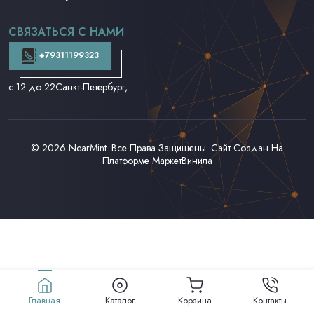
CD и DVD
Аудиокассеты
СВЯЗАТЬСЯ С НАМИ
Доставка и Оплата
Контакты
+79311199323
с 12 до 22
Санкт-Петербург,
© 2026
NearMint
. Все Права Защищены. Сайт Создан На
Платформе
МаркетВинила
Главная
Каталог
Корзина
Контакты