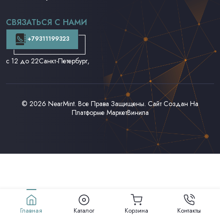
CD и DVD
Аудиокассеты
СВЯЗАТЬСЯ С НАМИ
Доставка и Оплата
Контакты
+79311199323
с 12 до 22
Санкт-Петербург,
© 2026
NearMint
. Все Права Защищены. Сайт Создан На
Платформе
МаркетВинила
Главная
Каталог
Корзина
Контакты