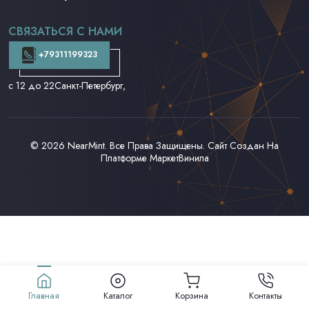
CD и DVD
Аудиокассеты
СВЯЗАТЬСЯ С НАМИ
Доставка и Оплата
Контакты
+79311199323
с 12 до 22
Санкт-Петербург,
© 2026
NearMint
. Все Права Защищены. Сайт Создан На
Платформе
МаркетВинила
Главная
Каталог
Корзина
Контакты