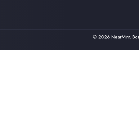
© 2026
NearMint
. В