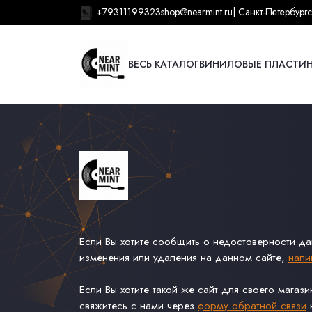
+79311199323
shop@nearmint.ru
| Санкт-Петербург
с
ВЕСЬ КАТАЛОГ
ВИНИЛОВЫЕ ПЛАСТИ
Если Вы хотите сообщить о недостоверности д
изменения или удаления на данном сайте,
напи
Если Вы хотите такой же сайт для своего магаз
свяжитесь с нами через
форму обратной связи
н