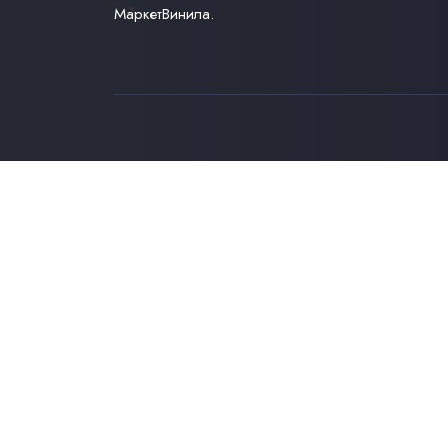
МаркетВинила.