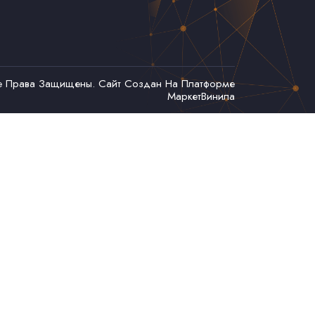
се Права Защищены. Сайт Создан На Платформе
МаркетВинила