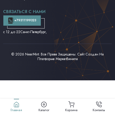
CD и DVD
Аудиокассеты
СВЯЗАТЬСЯ С НАМИ
Доставка и Оплата
Контакты
+79311199323
с 12 до 22
Санкт-Петербург,
© 2026
NearMint
. Все Права Защищены. Сайт Создан На
Платформе
МаркетВинила
Главная
Каталог
Корзина
Контакты