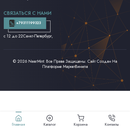
CD и DVD
Аудиокассеты
СВЯЗАТЬСЯ С НАМИ
Доставка и Оплата
Контакты
+79311199323
с 12 до 22
Санкт-Петербург,
© 2026
NearMint
. Все Права Защищены. Сайт Создан На
Платформе
МаркетВинила
Главная
Каталог
Корзина
Контакты