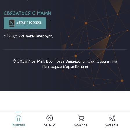
CD и DVD
Аудиокассеты
СВЯЗАТЬСЯ С НАМИ
Доставка и Оплата
Контакты
+79311199323
с 12 до 22
Санкт-Петербург,
© 2026
NearMint
. Все Права Защищены. Сайт Создан На
Платформе
МаркетВинила
Главная
Каталог
Корзина
Контакты