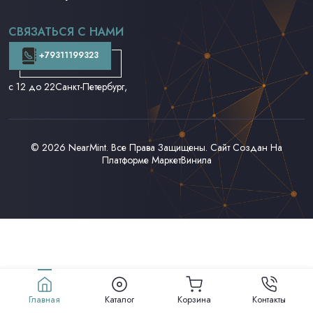
CD и DVD
Аудиокассеты
СВЯЗАТЬСЯ С НАМИ
Доставка и Оплата
Контакты
+79311199323
с 12 до 22
Санкт-Петербург,
© 2026
NearMint
. Все Права Защищены. Сайт Создан На
Платформе
МаркетВинила
Главная
Каталог
Корзина
Контакты