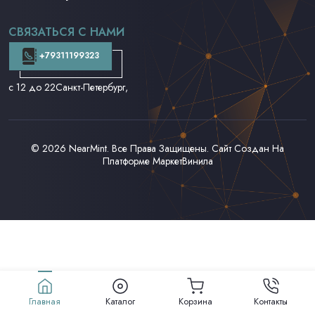
CD и DVD
Аудиокассеты
СВЯЗАТЬСЯ С НАМИ
Доставка и Оплата
Контакты
+79311199323
с 12 до 22
Санкт-Петербург,
© 2026
NearMint
. Все Права Защищены. Сайт Создан На
Платформе
МаркетВинила
Главная
Каталог
Корзина
Контакты