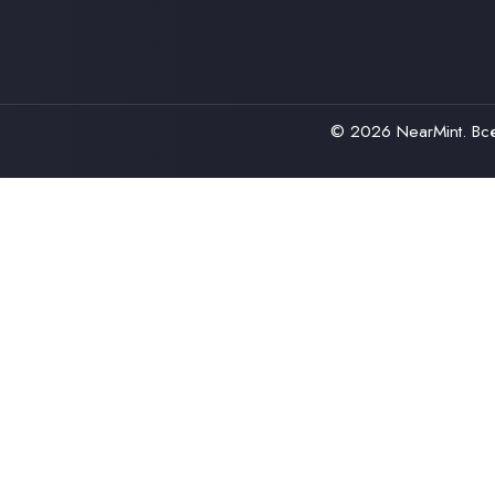
© 2026
NearMint
. В