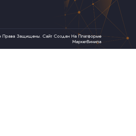
се Права Защищены. Сайт Создан На Платформе
МаркетВинила