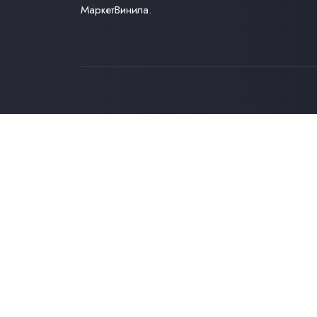
МаркетВинила.