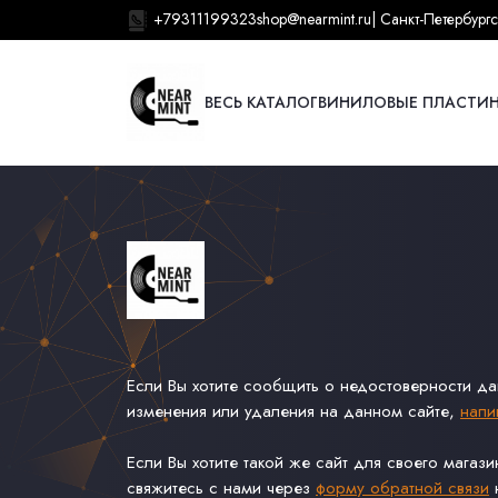
+79311199323
shop@nearmint.ru
| Санкт-Петербург
с
ВЕСЬ КАТАЛОГ
ВИНИЛОВЫЕ ПЛАСТИ
Если Вы хотите сообщить о недостоверности д
изменения или удаления на данном сайте,
напи
Если Вы хотите такой же сайт для своего магаз
свяжитесь с нами через
форму обратной связи
н