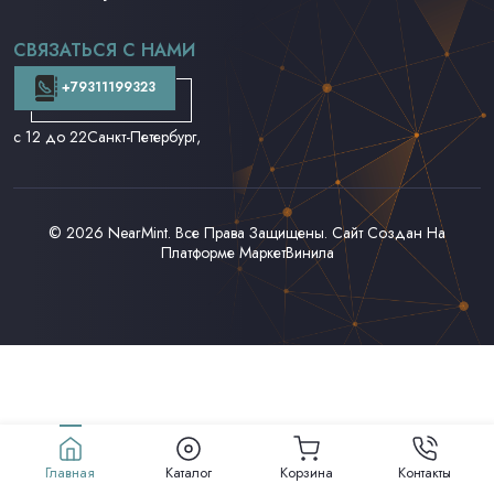
CD и DVD
Аудиокассеты
СВЯЗАТЬСЯ С НАМИ
Доставка и Оплата
Контакты
+79311199323
с 12 до 22
Санкт-Петербург,
© 2026
NearMint
. Все Права Защищены. Сайт Создан На
Платформе
МаркетВинила
Главная
Каталог
Корзина
Контакты