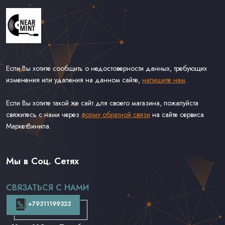
Если Вы хотите сообщить о недостоверности данных, требующих
изменения или удаления на данном сайте,
напишите нам
.
Если Вы хотите такой же сайт для своего магазина, пожалуйста
свяжитесь с нами через
форму обратной связи
на сайте сервиса
МаркетВинила.
Весь Каталог
Виниловые Пластинки
Мы в Соц. Сетях
CD и DVD
Аудиокассеты
СВЯЗАТЬСЯ С НАМИ
Доставка и Оплата
Контакты
+79311199323