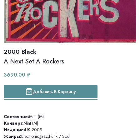
2000 Black
A Next Set A Rockers
3690.00 ₽
Добавить В Корзину
Состояние:
Mint (M)
Конверт:
Mint (M)
Издание:
UK 2009
Жанры:
Electronic
,
Jazz
,
Funk / Soul