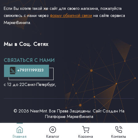
Если Вы хотите такой же сайт для своего магазина, пожалуйста
свяжитесь с нами через
форму обратной связи
на сайте сервиса
МаркетВинила.
Весь Каталог
Виниловые Пластинки
Мы в Соц. Сетях
CD и DVD
Аудиокассеты
СВЯЗАТЬСЯ С НАМИ
Доставка и Оплата
Контакты
+79311199323
с 12 до 22
Санкт-Петербург,
© 2026
NearMint
. Все Права Защищены. Сайт Создан На
Платформе
МаркетВинила
Главная
Каталог
Корзина
Контакты