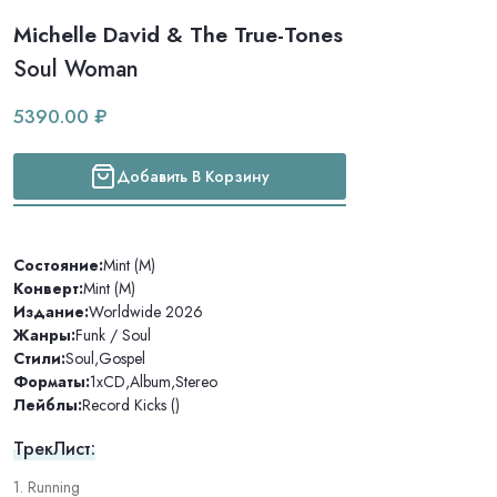
Michelle David & The True-Tones
Soul Woman
5390.00 ₽
Добавить В Корзину
Состояние:
Mint (M)
Конверт:
Mint (M)
Издание:
Worldwide 2026
Жанры:
Funk / Soul
Стили:
Soul
,
Gospel
Форматы:
1xCD
,
Album
,
Stereo
Лейблы:
Record Kicks ()
ТрекЛист:
1. Running