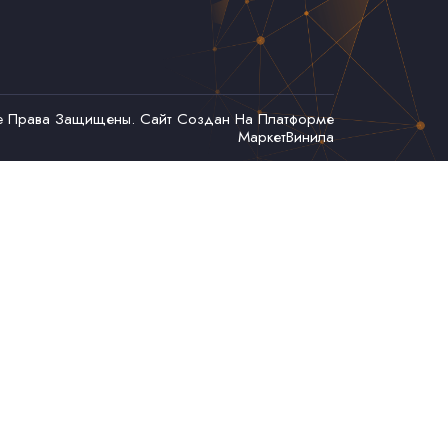
се Права Защищены. Сайт Создан На Платформе
МаркетВинила