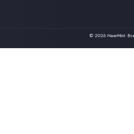
© 2026
NearMint
. В