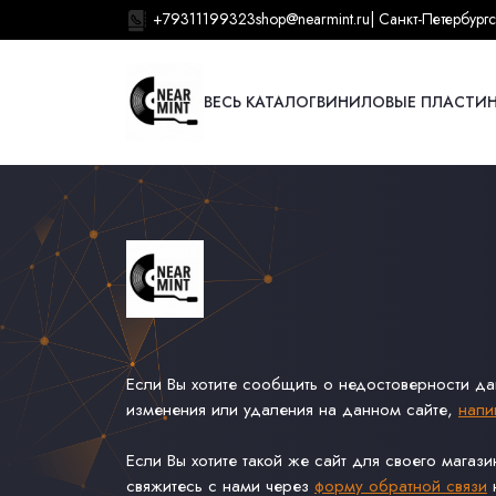
+79311199323
shop@nearmint.ru
| Санкт-Петербург
с
ВЕСЬ КАТАЛОГ
ВИНИЛОВЫЕ ПЛАСТИ
Если Вы хотите сообщить о недостоверности д
изменения или удаления на данном сайте,
напи
Если Вы хотите такой же сайт для своего магаз
свяжитесь с нами через
форму обратной связи
н