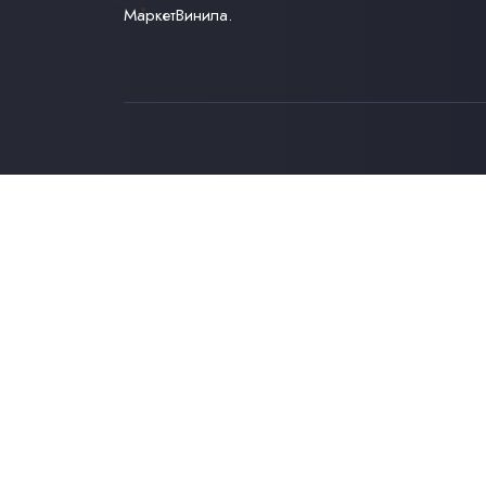
МаркетВинила.