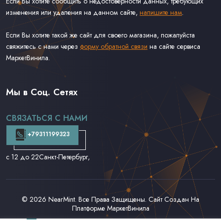
Если Вы хотите сообщить о недостоверности данных, требующих
изменения или удаления на данном сайте,
напишите нам
.
Если Вы хотите такой же сайт для своего магазина, пожалуйста
свяжитесь с нами через
форму обратной связи
на сайте сервиса
МаркетВинила.
Весь Каталог
Виниловые Пластинки
Мы в Соц. Сетях
CD и DVD
Аудиокассеты
СВЯЗАТЬСЯ С НАМИ
Доставка и Оплата
Контакты
+79311199323
с 12 до 22
Санкт-Петербург,
© 2026
NearMint
. Все Права Защищены. Сайт Создан На
Платформе
МаркетВинила