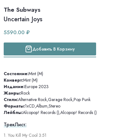
The Subways
Uncertain Joys
5590.00 ₽
Добавить В Корзину
Состояние:
Mint (M)
Конверт:
Mint (M)
Издание:
Europe 2023
Жанры:
Rock
Стили:
Alternative Rock
,
Garage Rock
,
Pop Punk
Форматы:
1xCD
,
Album
,
Stereo
Лейблы:
Alcopop! Records ()
,
Alcopop! Records ()
ТрекЛист:
1. You Kill My Cool 3:51