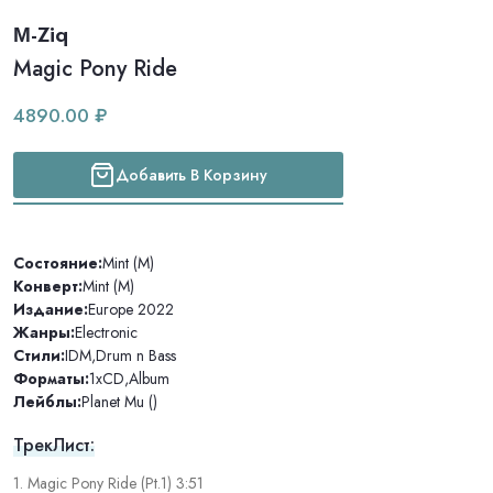
Μ-Ziq
Magic Pony Ride
4890.00 ₽
Добавить В Корзину
Состояние:
Mint (M)
Конверт:
Mint (M)
Издание:
Europe 2022
Жанры:
Electronic
Стили:
IDM
,
Drum n Bass
Форматы:
1xCD
,
Album
Лейблы:
Planet Mu ()
ТрекЛист:
1. Magic Pony Ride (Pt.1) 3:51