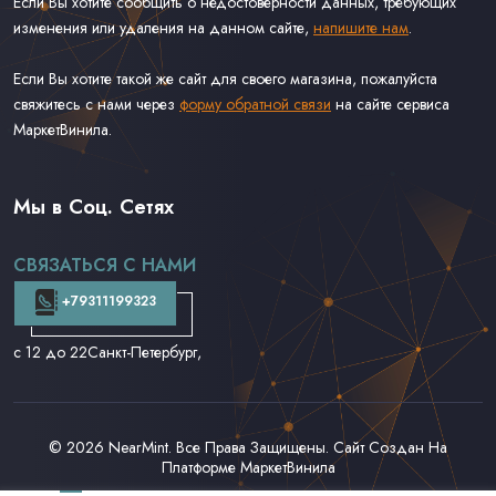
Если Вы хотите сообщить о недостоверности данных, требующих
изменения или удаления на данном сайте,
напишите нам
.
Если Вы хотите такой же сайт для своего магазина, пожалуйста
свяжитесь с нами через
форму обратной связи
на сайте сервиса
МаркетВинила.
Весь Каталог
Виниловые Пластинки
Мы в Соц. Сетях
CD и DVD
Аудиокассеты
СВЯЗАТЬСЯ С НАМИ
Доставка и Оплата
Контакты
+79311199323
с 12 до 22
Санкт-Петербург,
© 2026
NearMint
. Все Права Защищены. Сайт Создан На
Платформе
МаркетВинила