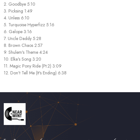
2. Goodbye 5:10
3. Picksing 1:49
4. Unless 6:10
5. Turquoise Hyperfizz 5:16
6. Galope 3:16
7. Uncle Daddy 5:28
8. Brown Chaos 2:57
9. Shulem's Theme 4:24
10. Elka's Song 3:20
11. Magic Pony Ride (Pt.2) 3:09
12. Don't Tell Me (It's Ending) 6:38