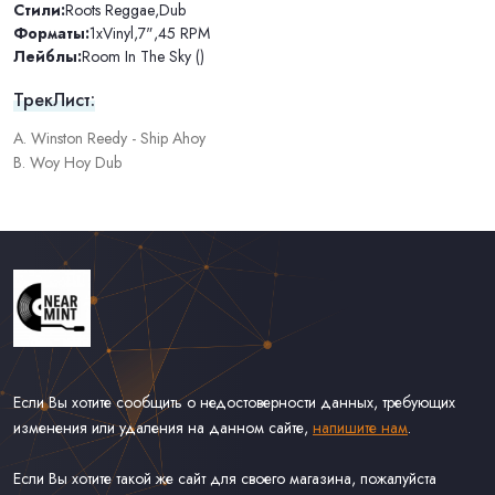
Стили:
Roots Reggae
,
Dub
Форматы:
1xVinyl
,
7"
,
45 RPM
Лейблы:
Room In The Sky ()
ТрекЛист:
A. Winston Reedy - Ship Ahoy
B. Woy Hoy Dub
Если Вы хотите сообщить о недостоверности данных, требующих
изменения или удаления на данном сайте,
напишите нам
.
Если Вы хотите такой же сайт для своего магазина, пожалуйста