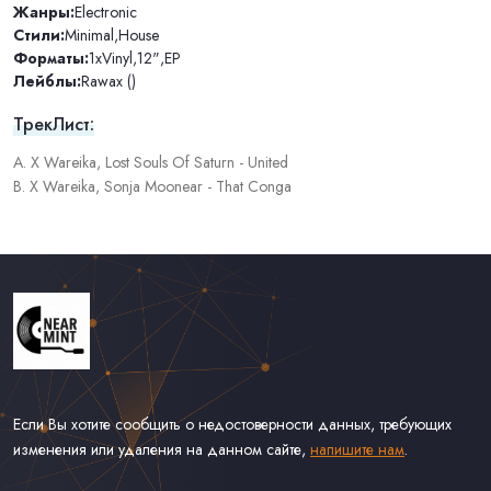
Жанры:
Electronic
Стили:
Minimal
,
House
Форматы:
1xVinyl
,
12"
,
EP
Лейблы:
Rawax ()
ТрекЛист:
A. X Wareika, Lost Souls Of Saturn - United
B. X Wareika, Sonja Moonear - That Conga
Если Вы хотите сообщить о недостоверности данных, требующих
изменения или удаления на данном сайте,
напишите нам
.